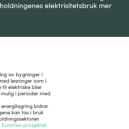
holdningenes elektrisitetsbruk mer
ming av bygninger i
 med løsninger som i
il elektriske biler
t mulig i perioder med
energilagring bidrar
ngene kan tas i bruk
holdningssektoren
v
Euroflex-prosjektet