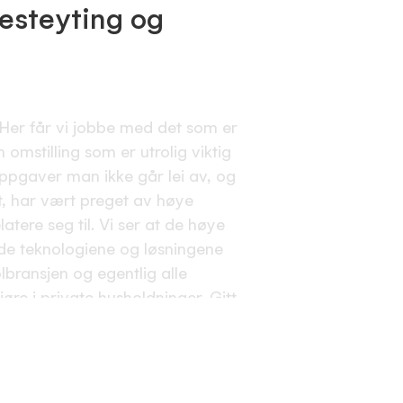
esteyting og
Her får vi jobbe med det som er
n omstilling som er utrolig viktig
ppgaver man ikke går lei av, og
, har vært preget av høye
latere seg til.
Vi ser at de høye
de teknologiene og løsningene
lbransjen og egentlig alle
jøre i private husholdninger.
Gitt
ingene verden står overfor - nå
er jeg at det finnes ingen mer
llingen krever litt av oss. Det
en vi prøver å støtte løsninger