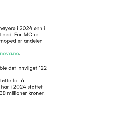
 høyere i 2024 enn i
t ned. For MC er
or moped er andelen
nova.no
.
ble det innvilget 122
øtte for å
 har i 2024 støttet
8 millioner kroner.