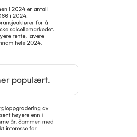
en i 2024 er antall
 066 i 2024.
ransjeaktører for å
rske solcellemarkedet.
yere rente, lavere
ennom hele 2024.
mer populært.
ergioppgradering av
osent høyere enn i
 samme år. Sammen med
kt interesse for