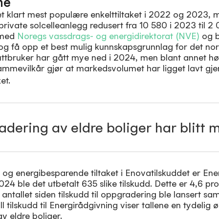
ne
t klart mest populære enkelttiltaket i 2022 og 2023, m
 private solcelleanlegg redusert fra 10 580 i 2023 til 2
 med
Noregs vassdrags- og energidirektorat (NVE)
og b
k og få opp et best mulig kunnskapsgrunnlag for det no
 sluttbruker har gått mye ned i 2024, men blant annet hø
ammevilkår gjør at markedsvolumet har ligget lavt gj
dering av eldre boliger har blitt 
og energibesparende tiltaket i Enovatilskuddet er En
24 ble det utbetalt 635 slike tilskudd. Dette er 4,6 pr
 antallet siden tilskudd til oppgradering ble lansert
ll tilskudd til Energirådgivning viser tallene en tydelig ø
v eldre boliger.