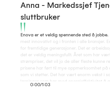
Anna - Markedssjef Tjen
sluttbruker
Enova er et veldig spennende sted å jobbe.
mest innovativt og i fronten i alle bransjer.
E
for fremtidige generasjoner.
Det er arbeidso
det er veldig meningsfullt.
Året som har vært
strømpriser, det vil jo de aller fleste kunne re
prisene har ført til mye oppmerksomhet på 
som vi støtter.
Det har vært enorm vekst i so
løsninger som har med energieffektivitet å g
0:00
/
1:03
de enorme og veldig spennende problemstill
som vi omstiller oss fram mot 2050,
så tenk
interessant arbeidsplass enn her.
Denne omsti
krever forandring, og det er jo aldri enkelt.
M