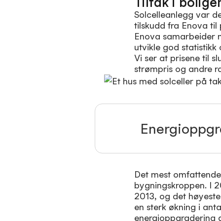
Tiltak i bolige
Solcelleanlegg var de
tilskudd fra Enova til
Enova samarbeider
utvikle god statistik
Vi ser at prisene til
strømpris og andre r
Energioppgra
Det mest omfattende 
bygningskroppen. I 20
2013, og det høyeste
en sterk økning i anta
energioppgradering a