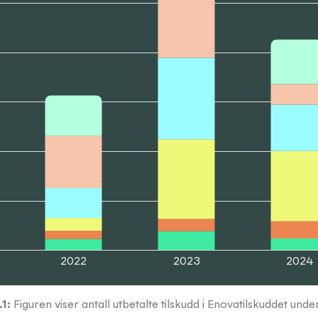
2022
2023
2024
.1
:
Figuren viser antall utbetalte tilskudd i Enovatilskuddet un