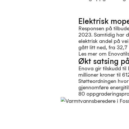
Elektrisk mop
Responsen på tilbudet
2023. Samtidig har d
elektrisk andel på ve
gått litt ned, fra 32,7
Les mer om Enovatils
Økt satsing p
Enova gir tilskudd til
millioner kroner til 6
Støtteordningen hvor
gjennomføre energitil
80 oppgraderingspros