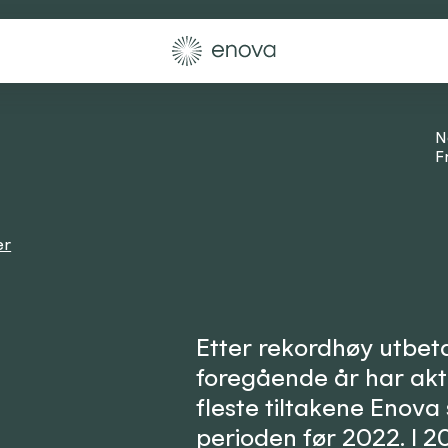
N
F
er
Etter rekordhøy utbeta
foregående år har akt
fleste tiltakene Enova 
perioden før 2022. I 20