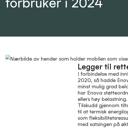
forbruker i 2024
Legger til rett
I forbindelse med inn
2020, så hadde Enova 
minst mulig grad belas
har Enova støtteordni
ellers høy belastning.
Tilskudd gjennom til
til at termisk energil
som fleksibilitetsress
med satsingen på økt 