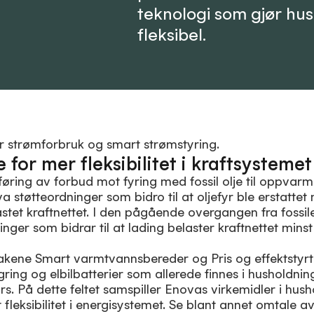
teknologi som gjør hus
fleksibel.
e for mer fleksibilitet i kraftsystemet
føring av forbud mot fyring med fossil olje til oppvar
støtteordninger som bidro til at oljefyr ble erstattet
tet kraftnettet. I den pågående overgangen fra fossile t
nger som bidrar til at lading belaster kraftnettet mins
takene Smart varmtvannsbereder og Pris og effektstyrt 
agring og elbilbatterier som allerede finnes i husholdni
urs. På dette feltet samspiller Enovas virkemidler i hus
fleksibilitet i energisystemet. Se blant annet omtale a