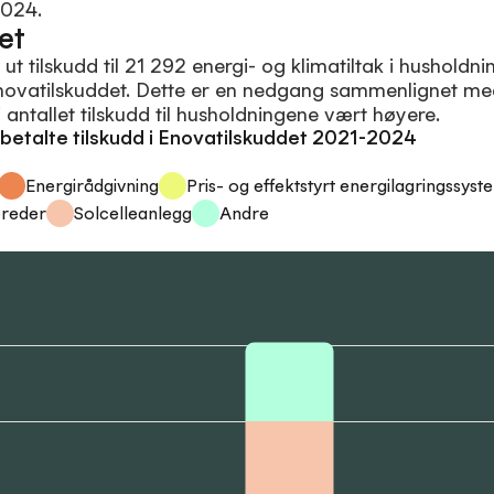
2024.
et
ut tilskudd til 21 292 energi- og klimatiltak i hushold
novatilskuddet. Dette er en nedgang sammenlignet me
 antallet tilskudd til husholdningene vært høyere.
utbetalte tilskudd i Enovatilskuddet 2021-2024
Energirådgivning
Pris- og effektstyrt energilagringssyst
ereder
Solcelleanlegg
Andre