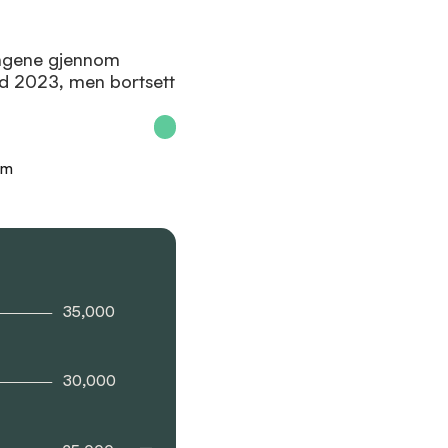
ningene gjennom
d 2023, men bortsett
em
35,000
30,000